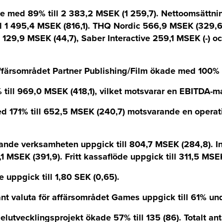
 med 89% till 2 383,2 MSEK (1 259,7). Nettoomsättnin
 1 495,4 MSEK (816,1). THQ Nordic 566,9 MSEK (329,6)
n 129,9 MSEK (44,7), Saber Interactive 259,1 MSEK (-)
ffärsområdet Partner Publishing/Film ökade med 100% t
ill 969,0 MSEK (418,1), vilket motsvarar en EBITDA-m
d 171% till 652,5 MSEK (240,7) motsvarande en operat
ande verksamheten uppgick till 804,7 MSEK (284,8). In
,1 MSEK (391,9). Fritt kassaflöde uppgick till 311,5 MSEK
ie uppgick till 1,80 SEK (0,65).
tant valuta för affärsområdet Games uppgick till 61% und
elutvecklingsprojekt ökade 57% till 135 (86). Totalt a