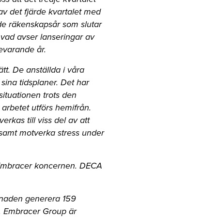
av det fjärde kvartalet med
e räkenskapsår som slutar
 vad avser lanseringar av
nevarande år.
tt. De anställda i våra
 sina tidsplaner. Det har
situationen trots den
arbetet utförs hemifrån.
rkas till viss del av att
v samt motverka stress under
i Embracer koncernen. DECA
rknaden generera 159
n. Embracer Group är