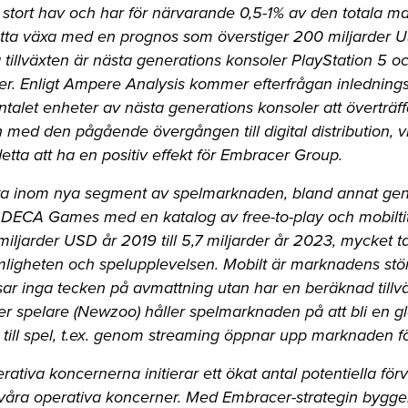
ett stort hav och har för närvarande 0,5-1% av den totala
tta växa med en prognos som överstiger 200 miljarder US
ta tillväxten är nästa generations konsoler PlayStation 5 
er. Enligt Ampere Analysis kommer efterfrågan inledningsv
alet enheter av nästa generations konsoler att överträff
 med den pågående övergången till digital distribution, v
tta att ha en positiv effekt för Embracer Group.
växa inom nya segment av spelmarknaden, bland annat g
 DECA Games med en katalog av free-to-play och mobiltit
miljarder USD år 2019 till 5,7 miljarder år 2023, mycket t
ligheten och spelupplevelsen. Mobilt är marknadens stö
ar inga tecken på avmattning utan har en beräknad tillv
der spelare (Newzoo) håller spelmarknaden på att bli en
ng till spel, t.ex. genom streaming öppnar upp marknaden fö
erativa koncernerna initierar ett ökat antal potentiella för
l våra operativa koncerner. Med Embracer-strategin bygger v