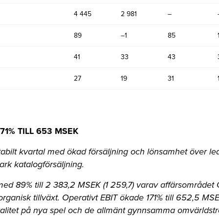
4 445
2 981
–
89
–1
85
41
33
43
27
19
31
71% TILL 653 MSEK
abilt kvartal med ökad försäljning och lönsamhet över l
ark katalogförsäljning.
ed 89% till 2 383,2 MSEK (1 259,7) varav affärsområdet
organisk tillväxt. Operativt EBIT ökade 171% till 652,5 MSE
kvalitet på nya spel och de allmänt gynnsamma omvärldstr