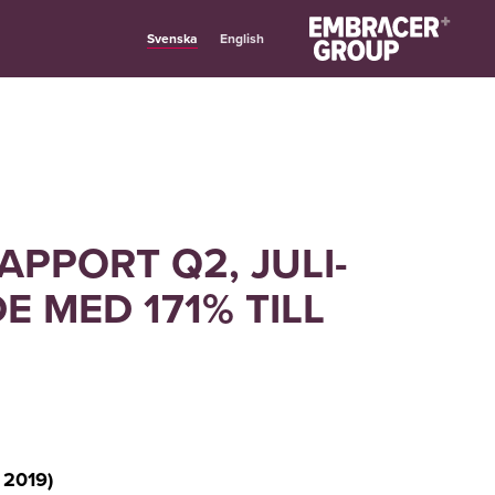
Svenska
English
PPORT Q2, JULI-
E MED 171% TILL
2019)