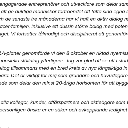
 engagerade entreprenörer och utvecklare som delar sam
på att ge duktiga människor förtroendet att fatta sina egn
h de senaste tre månaderna har vi haft en aktiv dialog m
racer-familjen, inklusive ett dussin större bolag med poten
t. Vi fortsätter tålmodigt och disciplinerat att genomför
&A-planer genomförde vi den 8 oktober en riktad nyemi
nsiella ställning ytterligare. Jag var glad att se att i stort
 deltog tillsammans med en bred krets av nya långsiktiga i
rd. Det är viktigt för mig som grundare och huvudägare a
de som delar den minst 20-åriga horisonten för att bygg
a alla kollegor, kunder, affärspartners och aktieägare som b
ll personligen önska er en säker och avkopplande ledig