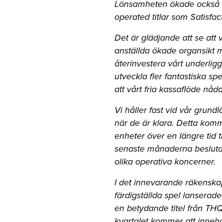
Lönsamheten ökade också til
operated titlar som Satisf
Det är glädjande att se att 
anställda ökade organsikt me
återinvestera vårt underlig
utveckla fler fantastiska spe
att vårt fria kassaflöde nå
Vi håller fast vid vår grund
när de är klara. Detta komm
enheter över en längre tid 
senaste månaderna beslutat at
olika operativa koncerner.
I det innevarande räkenskap
färdigställda spel lanserad
en betydande titel från THQ 
kvartalet kommer att innehål