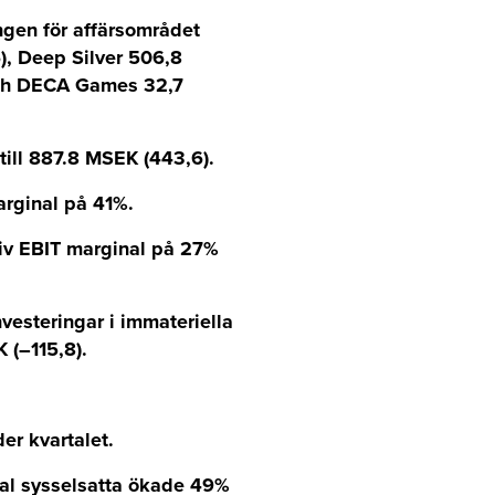
gen för affärsområdet
, Deep Silver 506,8
 och DECA Games 32,7
ill 887.8 MSEK (443,6).
arginal på 41%.
iv EBIT marginal på 27%
vesteringar i immateriella
 (–115,8).
er kvartalet.
ntal sysselsatta ökade 49%