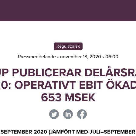
Navigera
Gå
till
direkt
innehåll
till
sök
Regulatorisk
Pressmeddelande • november 18, 2020 • 06:00
 PUBLICERAR DELÅRSRA
: OPERATIVT EBIT ÖKAD
653 MSEK
–SEPTEMBER 2020 (JÄMFÖRT MED JULI–SEPTEMBER 