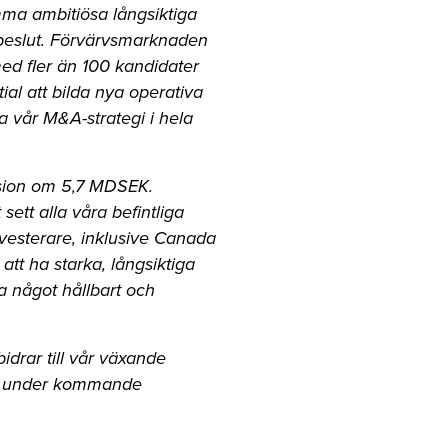
ma ambitiösa långsiktiga
a beslut. Förvärvsmarknaden
ed fler än 100 kandidater
tial att bilda nya operativa
a vår M&A-strategi i hela
ssion om 5,7 MDSEK.
 sett alla våra befintliga
nvesterare, inklusive Canada
tt ha starka, långsiktiga
a något hållbart och
idrar till vår växande
het under kommande