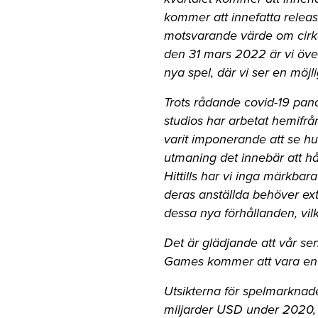
kommer att innefatta releas
motsvarande värde om cirk
den 31 mars 2022 är vi över
nya spel, där vi ser en möj
Trots rådande covid-19 pand
studios har arbetat hemifrån
varit imponerande att se hu
utmaning det innebär att h
Hittills har vi inga märkbara
deras anställda behöver ext
dessa nya förhållanden, vil
Det är glädjande att vår s
Games kommer att vara en t
Utsikterna för spelmarknad
miljarder USD under 2020, 