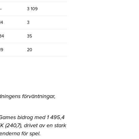
–
3 109
14
3
34
35
19
20
edningens
förväntningar,
 Games bidrog med 1 495,4
K (240,7), drivet av en stark
enderna för spel.