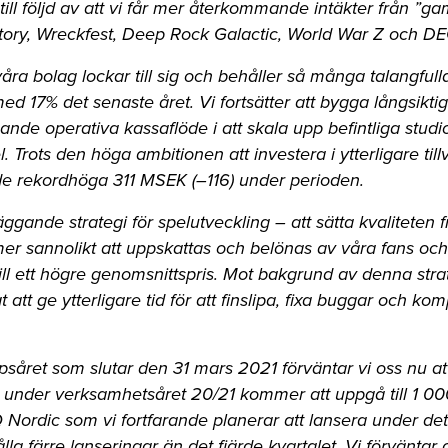
l följd av att vi får mer återkommande intäkter från ”gam
actory, Wreckfest, Deep Rock Galactic, World War Z och D
våra bolag lockar till sig och behåller så många talangful
d 17% det senaste året. Vi fortsätter att bygga långsiktig
gande operativa kassaflöde i att skala upp befintliga stud
l. Trots den höga ambitionen att investera i ytterligare till
dde rekordhöga 311 MSEK (–116) under perioden.
läggande strategi för spelutveckling – att sätta kvaliteten 
er sannolikt att uppskattas och belönas av våra fans och
till ett högre genomsnittspris. Mot bakgrund av denna stra
t ge ytterligare tid för att finslipa, fixa buggar och kompl
såret som slutar den 31 mars 2021 förväntar vi oss nu att
e under verksamhetsåret 20/21 kommer att uppgå till 1 0
Nordic som vi fortfarande planerar att lansera under det 
la färre lanseringar än det fjärde kvartalet. Vi förväntar o