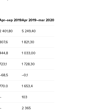
Apr–sep 2019
Apr 2019–mar 2020
2 401,80
5 249,40
807,6
1 821,30
444,8
1 033,00
723,1
1 728,30
–68,5
–0,1
770.0
1 653,4
–
103
–
2 365