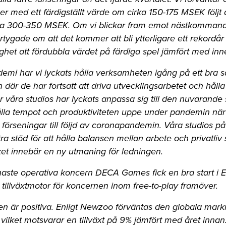
er med ett färdigställt värde om cirka 150-175 MSEK följt 
a 300-350 MSEK. Om vi blickar fram emot nästkommand
tygade om att det kommer att bli ytterligare ett rekordår
lighet att fördubbla värdet på färdiga spel jämfört med in
emi har vi lyckats hålla verksamheten igång på ett bra sä
 där de har fortsatt att driva utvecklingsarbetet och hålla
r våra studios har lyckats anpassa sig till den nuvarande 
ålla tempot och produktiviteten uppe under pandemin när 
 förseningar till följd av coronapandemin. Våra studios påve
ra stöd för att hålla balansen mellan arbete och privatli
ket innebär en ny utmaning för ledningen.
enaste operativa koncern DECA Games fick en bra start 
illväxtmotor för koncernen inom free-to-play framöver.
en är positiva. Enligt Newzoo förväntas den globala ma
vilket motsvarar en tillväxt på 9% jämfört med året inna