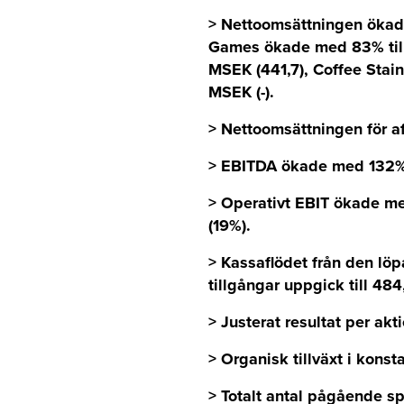
> Nettoomsättningen ökade
Games ökade med 83% till
MSEK (441,7), Coffee Stai
MSEK (-).
> Nettoomsättningen för a
> EBITDA ökade med 132% t
> Operativt EBIT ökade me
(19%).
> Kassaflödet från den löp
tillgångar uppgick till 484
> Justerat resultat per akt
> Organisk tillväxt i kons
> Totalt antal pågående sp