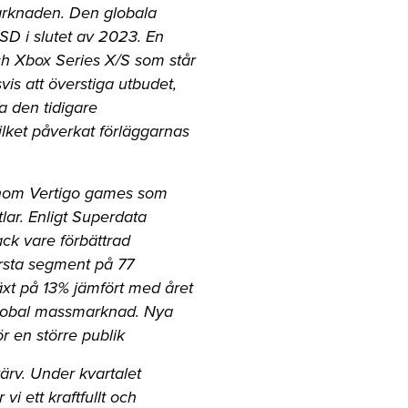
 marknaden. Den globala
D i slutet av 2023. En
och Xbox Series X/S som står
is att överstiga utbudet,
a den tidigare
ilket påverkat förläggarnas
enom Vertigo games som
lar. Enligt Superdata
ack vare förbättrad
rsta segment på 77
äxt på 13% jämfört med året
 global massmarknad. Nya
r en större publik
värv. Under kvartalet
i ett kraftfullt och