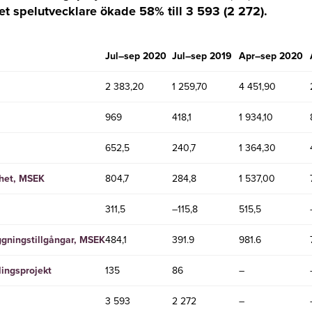
let spelutvecklare ökade 58% till 3 593 (2 272).
Jul–sep 2020
Jul–sep 2019
Apr–sep 2020
2 383,20
1 259,70
4 451,90
969
418,1
1 934,10
652,5
240,7
1 364,30
mhet, MSEK
804,7
284,8
1 537,00
311,5
–115,8
515,5
ggningstillgångar, MSEK
484,1
391.9
981.6
lingsprojekt
135
86
–
3 593
2 272
–