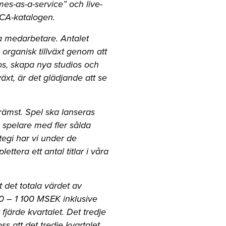
es-as-a-service” och live-
ECA-katalogen.
la medarbetare. Antalet
 organisk tillväxt genom att
ios, skapa nya studios och
växt, är det glädjande att se
främst. Spel ska lanseras
 spelare med fler sålda
tegi har vi under de
ettera ett antal titlar i våra
 det totala värdet av
00 – 1 100 MSEK inklusive
fjärde kvartalet. Det tredje
ss att det tredje kvartalet