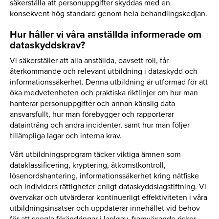
säkerställa att personuppgifter skyddas med en
konsekvent hög standard genom hela behandlingskedjan.
Hur håller vi våra anställda informerade om
dataskyddskrav?
Vi säkerställer att alla anställda, oavsett roll, får
återkommande och relevant utbildning i dataskydd och
informationssäkerhet. Denna utbildning är utformad för att
öka medvetenheten och praktiska riktlinjer om hur man
hanterar personuppgifter och annan känslig data
ansvarsfullt, hur man förebygger och rapporterar
dataintrång och andra incidenter, samt hur man följer
tillämpliga lagar och interna krav.
Vårt utbildningsprogram täcker viktiga ämnen som
dataklassificering, kryptering, åtkomstkontroll,
lösenordshantering, informationssäkerhet kring nätfiske
och individers rättigheter enligt dataskyddslagstiftning. Vi
övervakar och utvärderar kontinuerligt effektiviteten i våra
utbildningsinsatser och uppdaterar innehållet vid behov
för att spegla förändringar i lagkrav, framväxande risker