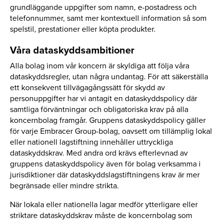
grundläggande uppgifter som namn, e-postadress och
telefonnummer, samt mer kontextuell information så som
spelstil, prestationer eller köpta produkter.
Våra dataskyddsambitioner
Alla bolag inom vår koncern är skyldiga att följa våra
dataskyddsregler, utan några undantag. För att säkerställa
ett konsekvent tillvägagångssätt för skydd av
personuppgifter har vi antagit en dataskyddspolicy där
samtliga förväntningar och obligatoriska krav på alla
koncernbolag framgår. Gruppens dataskyddspolicy gäller
för varje Embracer Group-bolag, oavsett om tillämplig lokal
eller nationell lagstiftning innehåller uttryckliga
dataskyddskrav. Med andra ord krävs efterlevnad av
gruppens dataskyddspolicy även för bolag verksamma i
jurisdiktioner där dataskyddslagstiftningens krav är mer
begränsade eller mindre strikta.
När lokala eller nationella lagar medför ytterligare eller
striktare dataskyddskrav måste de koncernbolag som