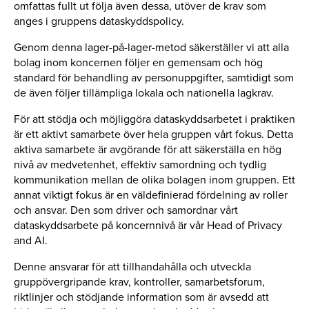
omfattas fullt ut följa även dessa, utöver de krav som
anges i gruppens dataskyddspolicy.
Genom denna lager-på-lager-metod säkerställer vi att alla
bolag inom koncernen följer en gemensam och hög
standard för behandling av personuppgifter, samtidigt som
de även följer tillämpliga lokala och nationella lagkrav.
För att stödja och möjliggöra dataskyddsarbetet i praktiken
är ett aktivt samarbete över hela gruppen vårt fokus. Detta
aktiva samarbete är avgörande för att säkerställa en hög
nivå av medvetenhet, effektiv samordning och tydlig
kommunikation mellan de olika bolagen inom gruppen. Ett
annat viktigt fokus är en väldefinierad fördelning av roller
och ansvar. Den som driver och samordnar vårt
dataskyddsarbete på koncernnivå är vår Head of Privacy
and AI.
Denne ansvarar för att tillhandahålla och utveckla
gruppövergripande krav, kontroller, samarbetsforum,
riktlinjer och stödjande information som är avsedd att