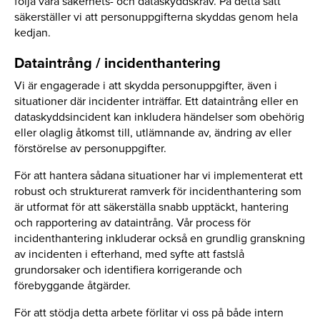
följa våra säkerhets- och dataskyddskrav. På detta sätt
säkerställer vi att personuppgifterna skyddas genom hela
kedjan.
Dataintrång / incidenthantering
Vi är engagerade i att skydda personuppgifter, även i
situationer där incidenter inträffar. Ett dataintrång eller en
dataskyddsincident kan inkludera händelser som obehörig
eller olaglig åtkomst till, utlämnande av, ändring av eller
förstörelse av personuppgifter.
För att hantera sådana situationer har vi implementerat ett
robust och strukturerat ramverk för incidenthantering som
är utformat för att säkerställa snabb upptäckt, hantering
och rapportering av dataintrång. Vår process för
incidenthantering inkluderar också en grundlig granskning
av incidenten i efterhand, med syfte att fastslå
grundorsaker och identifiera korrigerande och
förebyggande åtgärder.
För att stödja detta arbete förlitar vi oss på både intern