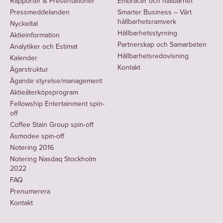
Rapporter & Presentationer
Embracer och hållbarhet
Pressmeddelanden
Smarter Business – Vårt
hållbarhetsramverk
Nyckeltal
Hållbarhetsstyrning
Aktieinformation
Partnerskap och Samarbeten
Analytiker och Estimat
Hållbarhetsredovisning
Kalender
Kontakt
Ägarstruktur
Ägande styrelse/management
Aktieåterköpsprogram
Fellowship Entertainment spin-
off
Coffee Stain Group spin-off
Asmodee spin-off
Notering 2016
Notering Nasdaq Stockholm
2022
FAQ
Prenumerera
Kontakt