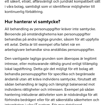
ett säkert, etiskt, affärsvänligt och juridiskt kompatibelt sätt
i våra bolag, samtidigt som vi identifierar möjligheter till
kontinuerlig förbättring.
Hur hanterar vi samtycke?
All behandling av personuppgifter kräver inte samtycke.
Beroende på omständigheterna kan personuppgifter
behandlas på andra lagliga grunder, såsom för att uppfylla
ett avtal. Detta är till exempel ofta fallet när en
arbetsgivare behandlar sina anställdas personuppgifter.
Den vanligaste lagliga grunden som åberopas är legitimt
intresse, eller motsvarande rättslig grund enligt tillämplig
lokal lagstiftning. Detta gör det möjligt för ett bolag att
behandla personuppgifter för specifika och begränsade
ändamål utan att kräva individens samtycke, förutsatt att
sådan behandling är laglig och lämpligt balanserad mot
individens rättigheter och intressen. Exempel på sådan
hantering inkluderar aktiviteter som är nödvändiga för att
förhindra bedrägeri eller för att säkerställa säkerheten och
integriteten i våra IT-system. För mer detaljerad