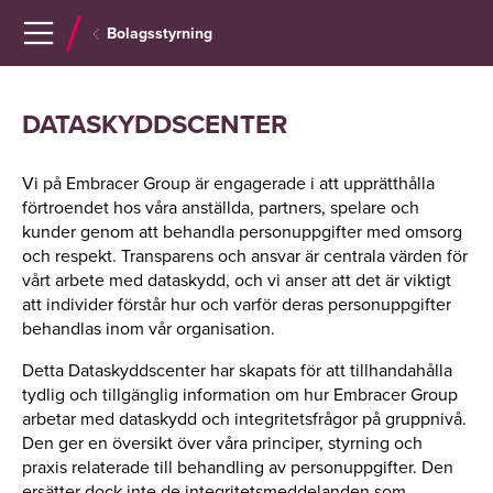
Navigera
Gå
Bolagsstyrning
till
direkt
innehåll
till
sök
DATASKYDDSCENTER
Vi på Embracer Group är engagerade i att upprätthålla
förtroendet hos våra anställda, partners, spelare och
kunder genom att behandla personuppgifter med omsorg
och respekt. Transparens och ansvar är centrala värden för
vårt arbete med dataskydd, och vi anser att det är viktigt
att individer förstår hur och varför deras personuppgifter
behandlas inom vår organisation.
Detta Dataskyddscenter har skapats för att tillhandahålla
tydlig och tillgänglig information om hur Embracer Group
arbetar med dataskydd och integritetsfrågor på gruppnivå.
Den ger en översikt över våra principer, styrning och
praxis relaterade till behandling av personuppgifter. Den
ersätter dock inte de integritetsmeddelanden som