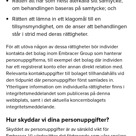
Rätten att när som helst återkalla sitt samtycke,
om behandlingen baseras på samtycke; och
Rätten att lämna in ett klagomål till en
tillsynsmyndighet, om de anser att behandlingen
står i strid med deras rättigheter.
För att utöva någon av dessa rättigheter bör individer
kontakta det bolag inom Embracer Group som hanterar
personuppgifterna, till exempel det bolag där individen
har ett registrerat konto eller annan direkt relation med.
Relevanta kontaktuppgifter till bolaget tillhandahålls vid
den tidpunkt där personuppgifter först samlades in.
Ytterligare information om individuella rättigheter finns i
integritetsmeddelandet som publiceras på denna
webbplats, samt i det aktuella koncernbolagets
integritetsmeddelande.
Hur skyddar vi dina personuppgifter?
Skyddet av personuppgifter är av särskild vikt för
Embracer. Vi värdesätter det förtroende som våra spelare,