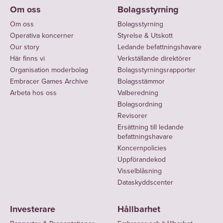
Om oss
Bolagsstyrning
Om oss
Bolagsstyrning
Operativa koncerner
Styrelse & Utskott
Our story
Ledande befattningshavare
Här finns vi
Verkställande direktörer
Organisation moderbolag
Bolagsstyrningsrapporter
Embracer Games Archive
Bolagsstämmor
Arbeta hos oss
Valberedning
Bolagsordning
Revisorer
Ersättning till ledande
befattningshavare
Koncernpolicies
Uppförandekod
Visselblåsning
Dataskyddscenter
Investerare
Hållbarhet