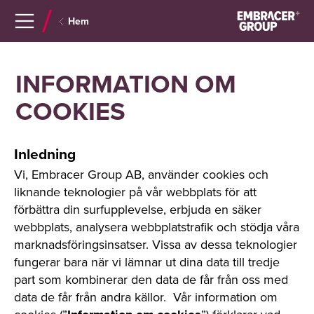
Navigera
Gå
Hem
till
direkt
innehåll
till
sök
INFORMATION OM
COOKIES
Inledning
Vi, Embracer Group AB, använder cookies och
liknande teknologier på vår webbplats för att
förbättra din surfupplevelse, erbjuda en säker
webbplats, analysera webbplatstrafik och stödja våra
marknadsföringsinsatser. Vissa av dessa teknologier
fungerar bara när vi lämnar ut dina data till tredje
part som kombinerar den data de får från oss med
data de får från andra källor. Vår information om