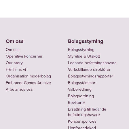
Om oss
Bolagsstyrning
Om oss
Bolagsstyrning
Operativa koncerner
Styrelse & Utskott
Our story
Ledande befattningshavare
Här finns vi
Verkställande direktörer
Organisation moderbolag
Bolagsstyrningsrapporter
Embracer Games Archive
Bolagsstämmor
Arbeta hos oss
Valberedning
Bolagsordning
Revisorer
Ersättning till ledande
befattningshavare
Koncernpolicies
Uppförandekod