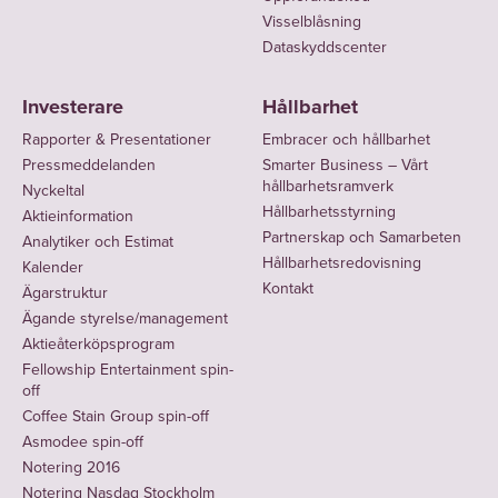
Visselblåsning
Dataskyddscenter
Investerare
Hållbarhet
Rapporter & Presentationer
Embracer och hållbarhet
Pressmeddelanden
Smarter Business – Vårt
hållbarhetsramverk
Nyckeltal
Hållbarhetsstyrning
Aktieinformation
Partnerskap och Samarbeten
Analytiker och Estimat
Hållbarhetsredovisning
Kalender
Kontakt
Ägarstruktur
Ägande styrelse/management
Aktieåterköpsprogram
Fellowship Entertainment spin-
off
Coffee Stain Group spin-off
Asmodee spin-off
Notering 2016
Notering Nasdaq Stockholm