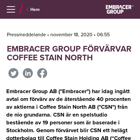
Navigera
Gå
Hem
till
direkt
innehåll
till
sök
Pressmeddelande • november 18, 2020 • 06:55
EMBRACER GROUP FÖRVÄRVAR
COFFEE STAIN NORTH
Embracer Group AB ("Embracer") har idag ingått
avtal om förvärv av de återstående 40 procenten
av aktierna i Coffee Stain North AB ("CSN") från
de nio grundarna. CSN är en spelstudio
bestående av 19 personer som är baserade i
Stockholm. Genom förvärvet blir CSN ett helägt
dotterbolag till Coffee Stain Holding AB (“Coffee